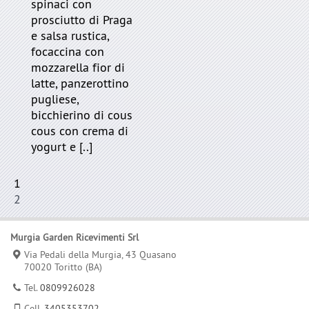
spinaci con
prosciutto di Praga
e salsa rustica,
focaccina con
mozzarella fior di
latte, panzerottino
pugliese,
bicchierino di cous
cous con crema di
yogurt e [..]
1
2
Murgia Garden Ricevimenti Srl
Via Pedali della Murgia, 43 Quasano
70020 Toritto (BA)
Tel.
0809926028
Cell.
3405353702