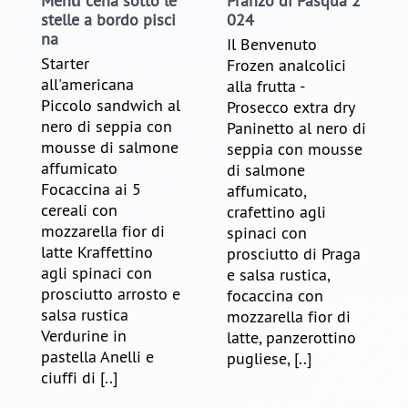
Menù cena sotto le
Pranzo di Pasqua 2
stelle a bordo pisci
024
na
Il Benvenuto
Starter
Frozen analcolici
all'americana
alla frutta -
Piccolo sandwich al
Prosecco extra dry
nero di seppia con
Paninetto al nero di
mousse di salmone
seppia con mousse
affumicato
di salmone
Focaccina ai 5
affumicato,
cereali con
crafettino agli
mozzarella fior di
spinaci con
latte Kraffettino
prosciutto di Praga
agli spinaci con
e salsa rustica,
prosciutto arrosto e
focaccina con
salsa rustica
mozzarella fior di
Verdurine in
latte, panzerottino
pastella Anelli e
pugliese, [..]
ciuffi di [..]